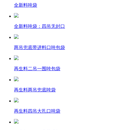
全新料吨袋
全新料吨袋：四吊无封口
两吊兜底带进料口吨包袋
再生料二吊一围吨包袋
再生料两吊兜底吨袋
再生料四吊大扎口吨袋