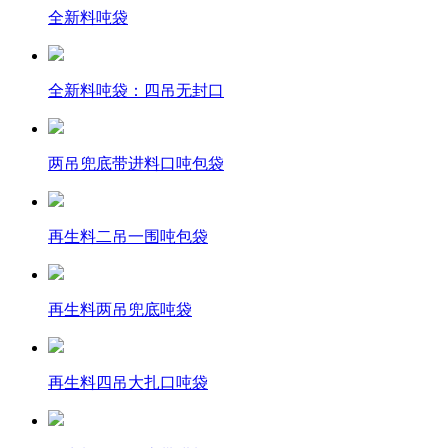
全新料吨袋
全新料吨袋：四吊无封口
两吊兜底带进料口吨包袋
再生料二吊一围吨包袋
再生料两吊兜底吨袋
再生料四吊大扎口吨袋