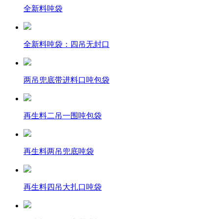
全新料吨袋
全新料吨袋：四吊无封口
两吊兜底带进料口吨包袋
再生料二吊一围吨包袋
再生料两吊兜底吨袋
再生料四吊大扎口吨袋